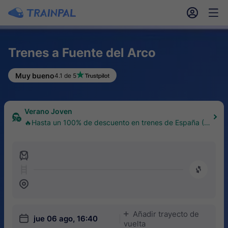
󱎓
󱒨
Trenes a Fuente del Arco
Muy bueno
4.1 de 5
Verano Joven
🔥Hasta un 100% de descuento en trenes de España (1
8–30 años)
󱍉
󰿠
󱒣
Añadir trayecto de
󱅇
󱎗
jue 06 ago, 16:40
vuelta