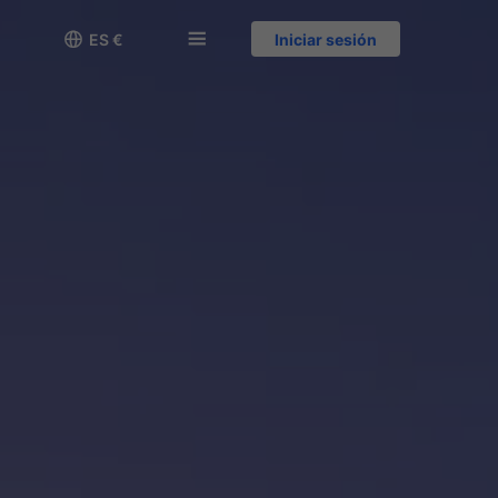

󱅍
ES €
Iniciar sesión