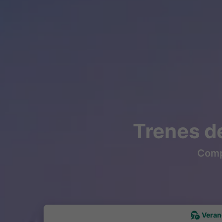
Trenes d
Compr
Veran