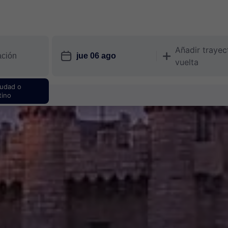
Añadir trayec
󱎗
󱅇
vuelta
iudad o
tino