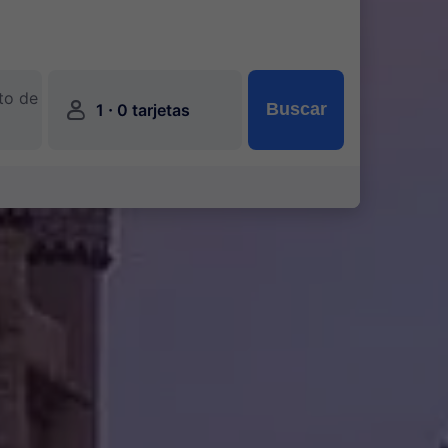
to de
󱍂
·
Buscar
1
0 tarjetas