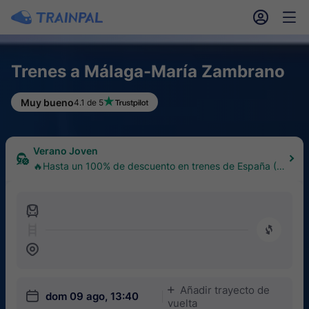
󱎓
󱒨
Trenes a Málaga-María Zambrano
Muy bueno
4.1 de 5
Verano Joven
🔥Hasta un 100% de descuento en trenes de España (1
8–30 años)
󱍉
󰿠
󱒣
Añadir trayecto de
󱅇
󱎗
dom 09 ago, 13:40
vuelta