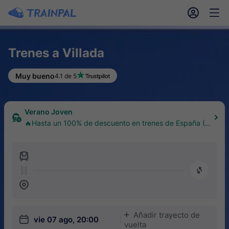
󱎓
󱒨
Trenes a Villada
Muy bueno
4.1 de 5
Verano Joven
🔥Hasta un 100% de descuento en trenes de España (1
8–30 años)
󱍉
󰿠
󱒣
Añadir trayecto de
󱅇
󱎗
vie 07 ago, 20:00
vuelta