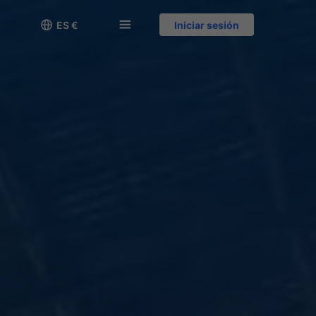

󱅍
ES €
Iniciar sesión