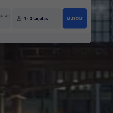
to de
󱍂
·
Buscar
1
0 tarjetas