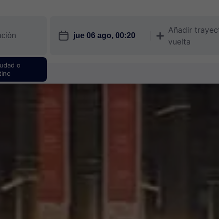
Añadir trayec
󱎗
󱅇
vuelta
iudad o
tino