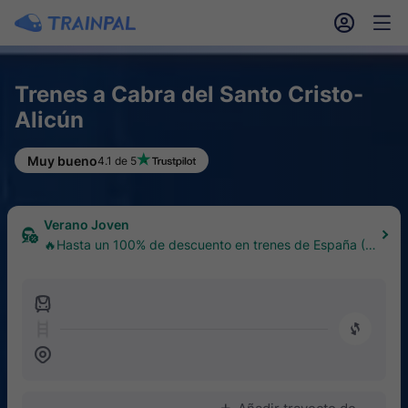
󱎓
󱒨
Trenes a Cabra del Santo Cristo-
Alicún
Muy bueno
4.1 de 5
Verano Joven
🔥Hasta un 100% de descuento en trenes de España (1
8–30 años)
󱍉
󰿠
󱒣
󱅇