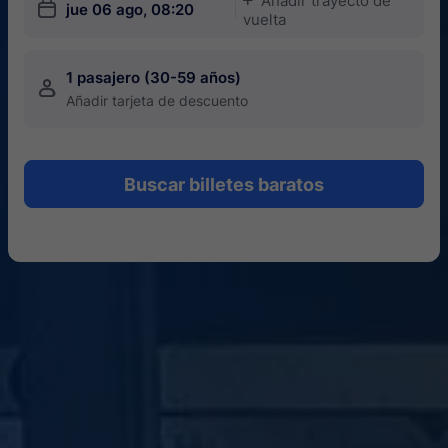
Añadir trayecto de
󱎗
jue 06 ago, 08:20
vuelta
1 pasajero (30-59 años)
󱍂
Añadir tarjeta de descuento
Buscar billetes baratos