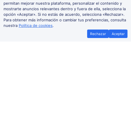
permitan mejorar nuestra plataforma, personalizar el contenido y
mostrarte anuncios relevantes dentro y fuera de ella, selecciona la
opción «Aceptar». Si no estás de acuerdo, selecciona «Rechazar».
Para obtener más información o cambiar tus preferencias, consulta
nuestra
Política de cookies
.
Rechazar
Aceptar
Cabra del Santo Cristo-Alicún:
Salidas y llegadas en tiempo real
Salidas
Llegadas
Rutas
Hora
Tren
Dur
Tren Cabra del
2 h