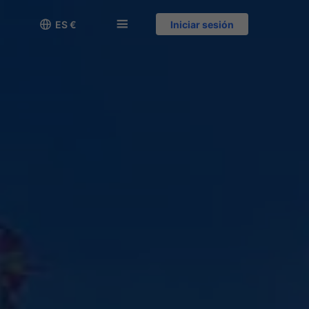

󱅍
ES €
Iniciar sesión