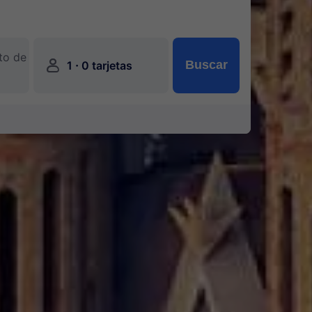
to de
󱍂
·
Buscar
1
0 tarjetas