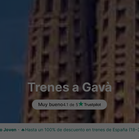
Trenes a Gavà
Muy bueno
4.1 de 5
o Joven
🔥Hasta un 100% de descuento en trenes de España (18–