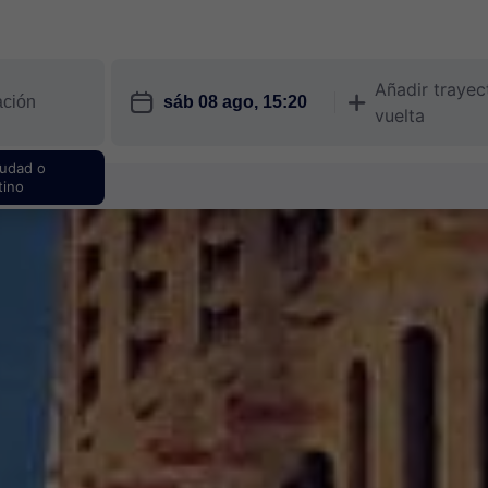
Añadir trayec
󱎗
󱅇
vuelta
iudad o
tino