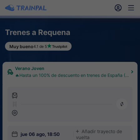
󱎓
󱒨
Trenes a Requena
Muy bueno
4.1 de 5
Verano Joven
🔥Hasta un 100% de descuento en trenes de España (1
8–30 años)
󱍉
󰿠
󱒣
Añadir trayecto de
󱅇
󱎗
jue 06 ago, 18:50
vuelta