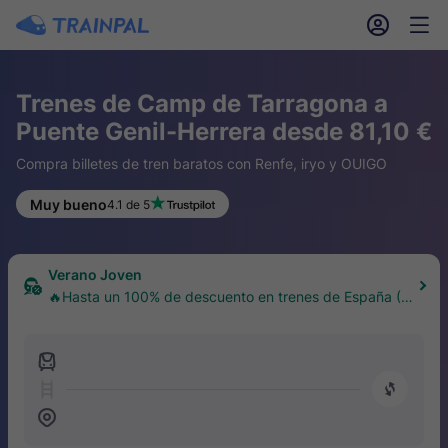
󱎓
󱒨
Trenes de Camp de Tarragona a
Puente Genil-Herrera desde 81,10 €
Compra billetes de tren baratos con Renfe, iryo y OUIGO
Muy bueno
4.1 de 5
Verano Joven
🔥Hasta un 100% de descuento en trenes de España (1
8–30 años)
󱍉
󰿠
󱒣