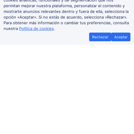
cookies analíticas, funcionales y de segmentación que nos
permitan mejorar nuestra plataforma, personalizar el contenido y
mostrarte anuncios relevantes dentro y fuera de ella, selecciona la
opción «Aceptar». Si no estás de acuerdo, selecciona «Rechazar».
Para obtener más información o cambiar tus preferencias, consulta
nuestra
Política de cookies
.
Rechazar
Aceptar
Mejor precio garantizado
Billetes b
Si encuentras tus billetes de tren más
Ahorra más con nu
baratos en otra plataforma, te
promocion
reembolsamos la diferencia*