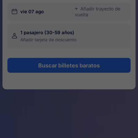
Añadir trayecto de
󱅇
󱎗
vie 07 ago
vuelta
1 pasajero (30-59 años)
󱍂
Añadir tarjeta de descuento
Buscar billetes baratos