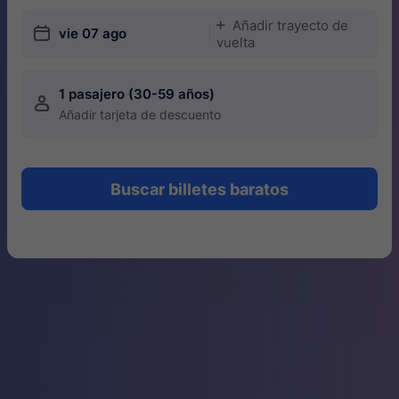
Añadir trayecto de
󱅇
󱎗
vie 07 ago
vuelta
1 pasajero (30-59 años)
󱍂
Añadir tarjeta de descuento
Buscar billetes baratos