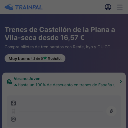
󱎓
󱒨
Trenes de Castellón de la Plana a
Vila-seca desde 16,57 €
Compra billetes de tren baratos con Renfe, iryo y OUIGO
Muy bueno
4.1 de 5
Verano Joven
🔥Hasta un 100% de descuento en trenes de España (1
8–30 años)
󱍉
󰿠
󱒣