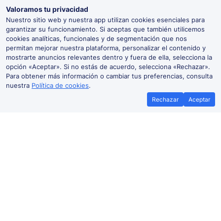
Valoramos tu privacidad
Nuestro sitio web y nuestra app utilizan cookies esenciales para
garantizar su funcionamiento. Si aceptas que también utilicemos
cookies analíticas, funcionales y de segmentación que nos
permitan mejorar nuestra plataforma, personalizar el contenido y
mostrarte anuncios relevantes dentro y fuera de ella, selecciona la
opción «Aceptar». Si no estás de acuerdo, selecciona «Rechazar».
Para obtener más información o cambiar tus preferencias, consulta
nuestra
Política de cookies
.
Rechazar
Aceptar
Mejor precio garantizado
Billetes b
Si encuentras tus billetes de tren más
Ahorra más con nu
baratos en otra plataforma, te
promocion
reembolsamos la diferencia*