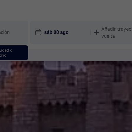
Añadir trayec
󱎗
󱅇
vuelta
iudad o
tino