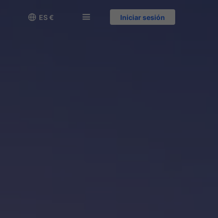

󱅍
ES €
Iniciar sesión