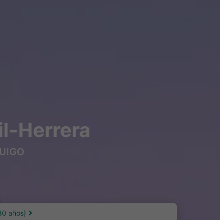
il-Herrera
 OUIGO
30 años)