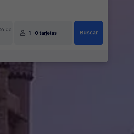
to de
󱍂
·
Buscar
1
0 tarjetas