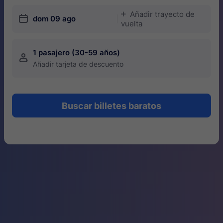
Añadir trayecto de
󱅇
󱎗
dom 09 ago
vuelta
1 pasajero (30-59 años)
󱍂
Añadir tarjeta de descuento
Buscar billetes baratos