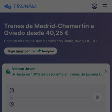
󱎓
󱒨
Trenes de Madrid-Chamartín a
Oviedo desde 40,25 €
Compra billetes de tren baratos con Renfe, iryo y OUIGO
Muy bueno
4.1 de 5
Verano Joven
🔥Hasta un 100% de descuento en trenes de España (1
8–30 años)
󱍉
󰿠
󱒣