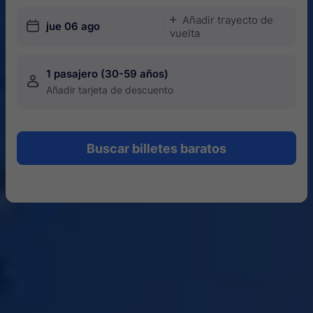
Añadir trayecto de
󱅇
󱎗
jue 06 ago
vuelta
1 pasajero (30-59 años)
󱍂
Añadir tarjeta de descuento
Buscar billetes baratos