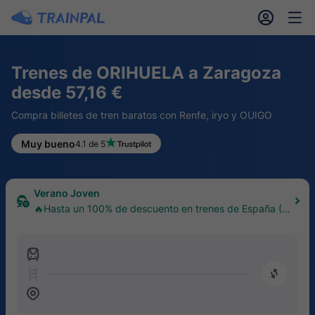
󱎓
󱒨
Trenes de ORIHUELA a Zaragoza
desde 57,16 €
Compra billetes de tren baratos con Renfe, iryo y OUIGO
Muy bueno
4.1 de 5
Verano Joven
🔥Hasta un 100% de descuento en trenes de España (1
8–30 años)
󱍉
󰿠
󱒣