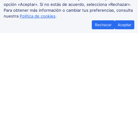
opción «Aceptar». Si no estás de acuerdo, selecciona «Rechazar».
Para obtener más información o cambiar tus preferencias, consulta
nuestra
Política de cookies
.
Rechazar
Aceptar
Mejor precio garantizado
Billetes
Si encuentras tus billetes de tren más
Ahorra más con 
baratos en otra plataforma, te
promoci
reembolsamos la diferencia*
Precio de billetes de tren
ORIHUELA-Zaragoza