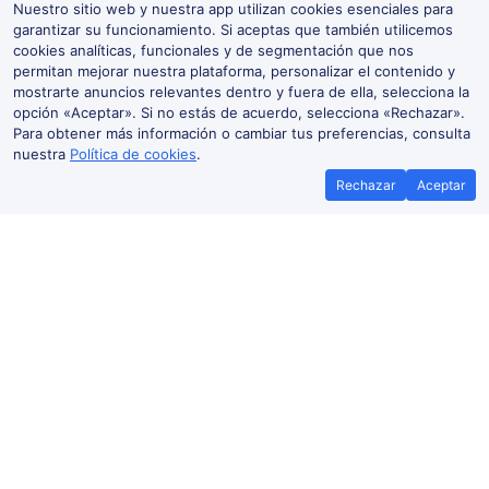
Nuestro sitio web y nuestra app utilizan cookies esenciales para
garantizar su funcionamiento. Si aceptas que también utilicemos
cookies analíticas, funcionales y de segmentación que nos
permitan mejorar nuestra plataforma, personalizar el contenido y
mostrarte anuncios relevantes dentro y fuera de ella, selecciona la
opción «Aceptar». Si no estás de acuerdo, selecciona «Rechazar».
Para obtener más información o cambiar tus preferencias, consulta
nuestra
Política de cookies
.
Rechazar
Aceptar
Mejor precio garantizado
Billetes
Si encuentras tus billetes de tren más
Ahorra más con 
baratos en otra plataforma, te
promoci
reembolsamos la diferencia*