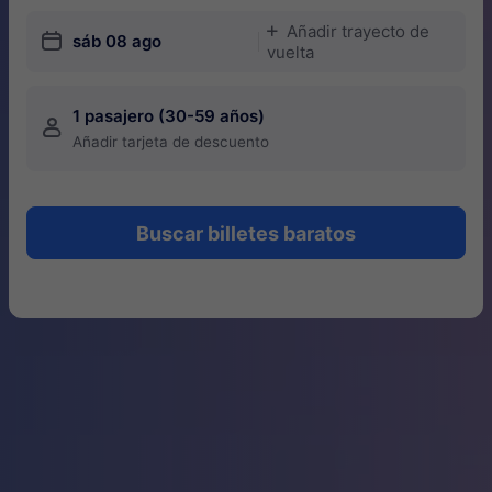
Añadir trayecto de
󱅇
󱎗
sáb 08 ago
vuelta
1 pasajero (30-59 años)
󱍂
Añadir tarjeta de descuento
Buscar billetes baratos