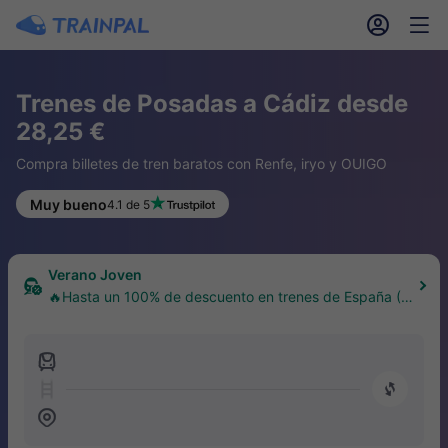
󱎓
󱒨
Trenes de Posadas a Cádiz desde
28,25 €
Compra billetes de tren baratos con Renfe, iryo y OUIGO
Muy bueno
4.1 de 5
Verano Joven
🔥Hasta un 100% de descuento en trenes de España (1
8–30 años)
󱍉
󰿠
󱒣