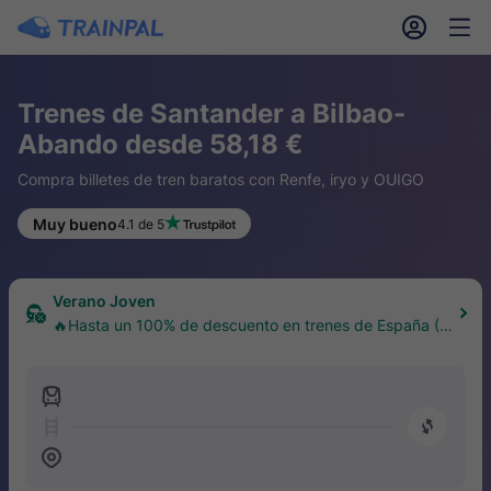
󱎓
󱒨
Trenes de Santander a Bilbao-
Abando desde 58,18 €
Compra billetes de tren baratos con Renfe, iryo y OUIGO
Muy bueno
4.1 de 5
Verano Joven
🔥Hasta un 100% de descuento en trenes de España (1
8–30 años)
󱍉
󰿠
󱒣