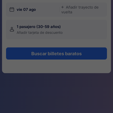
Añadir trayecto de
󱅇
󱎗
vie 07 ago
vuelta
1 pasajero (30-59 años)
󱍂
Añadir tarjeta de descuento
Buscar billetes baratos