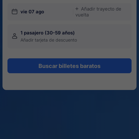
Añadir trayecto de
󱅇
󱎗
vie 07 ago
vuelta
1 pasajero (30-59 años)
󱍂
Añadir tarjeta de descuento
Buscar billetes baratos