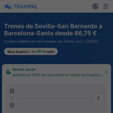
󱎓
󱒨
Trenes de Sevilla-San Bernardo a
Barcelona-Sants desde 86,75 €
Compra billetes de tren baratos con Renfe, iryo y OUIGO
Muy bueno
4.1 de 5
Verano Joven
🔥Hasta un 100% de descuento en trenes de España (1
8–30 años)
󱍉
󰿠
󱒣