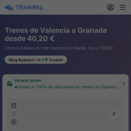
󱎓
󱒨
Trenes de Valencia a Granada
desde 40,20 €
Compra billetes de tren baratos con Renfe, iryo y OUIGO
Muy bueno
4.1 de 5
Verano Joven
🔥Hasta un 100% de descuento en trenes de España (1
8–30 años)
󱍉
󰿠
󱒣