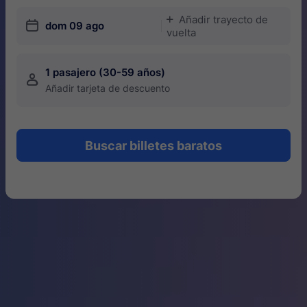
Añadir trayecto de
󱅇
󱎗
dom 09 ago
vuelta
1 pasajero (30-59 años)
󱍂
Añadir tarjeta de descuento
Buscar billetes baratos