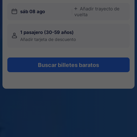
Añadir trayecto de
󱅇
󱎗
sáb 08 ago
vuelta
1 pasajero (30-59 años)
󱍂
Añadir tarjeta de descuento
Buscar billetes baratos