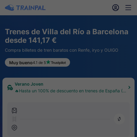
󱎓
󱒨
Trenes de Villa del Río a Barcelona
desde 141,17 €
Compra billetes de tren baratos con Renfe, iryo y OUIGO
Muy bueno
4.1 de 5
Verano Joven
🔥Hasta un 100% de descuento en trenes de España (1
8–30 años)
󱍉
󰿠
󱒣