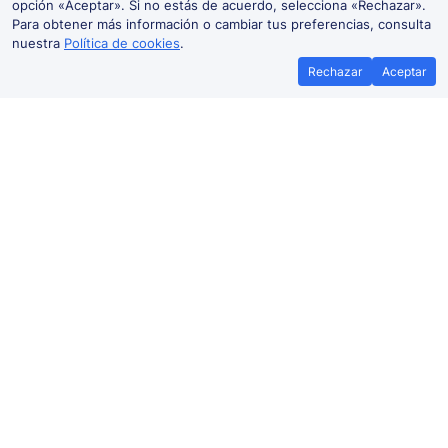
opción «Aceptar». Si no estás de acuerdo, selecciona «Rechazar».
Para obtener más información o cambiar tus preferencias, consulta
nuestra
Política de cookies
.
Rechazar
Aceptar
Mejor precio garantizado
Billetes
Si encuentras tus billetes de tren más
Ahorra más con 
baratos en otra plataforma, te
promoci
reembolsamos la diferencia*
Precio de billetes de tren Villa del
Río-Barcelona