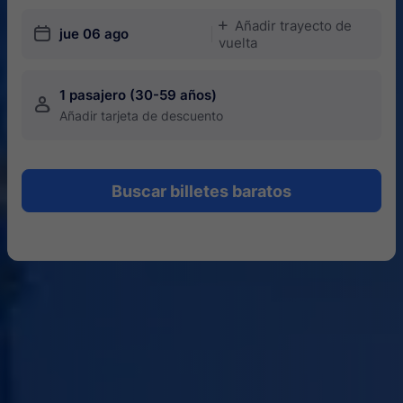
Añadir trayecto de
󱅇
󱎗
jue 06 ago
vuelta
1 pasajero (30-59 años)
󱍂
Añadir tarjeta de descuento
Buscar billetes baratos