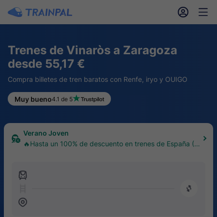
󱎓
󱒨
Trenes de Vinaròs a Zaragoza
desde 55,17 €
Compra billetes de tren baratos con Renfe, iryo y OUIGO
Muy bueno
4.1 de 5
Verano Joven
🔥Hasta un 100% de descuento en trenes de España (1
8–30 años)
󱍉
󰿠
󱒣