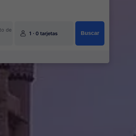
to de
󱍂
·
Buscar
1
0 tarjetas