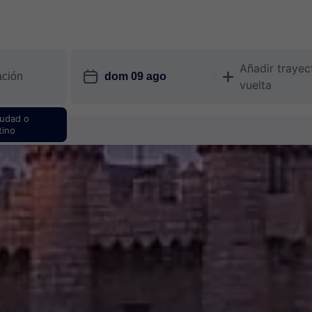
Añadir trayec
󱎗
󱅇
vuelta
iudad o
tino