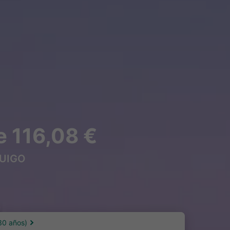
e 116,08 €
 OUIGO
30 años)