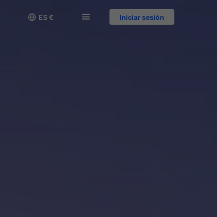

󱅍
ES €
Iniciar sesión