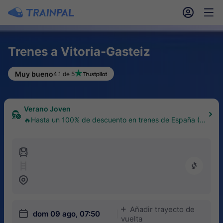
󱎓
󱒨
Trenes a Vitoria-Gasteiz
Muy bueno
4.1 de 5
Verano Joven
🔥Hasta un 100% de descuento en trenes de España (1
8–30 años)
󱍉
󰿠
󱒣
Añadir trayecto de
󱅇
󱎗
dom 09 ago, 07:50
vuelta