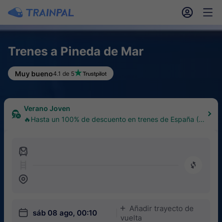
󱎓
󱒨
Trenes a Pineda de Mar
Muy bueno
4.1 de 5
Verano Joven
🔥Hasta un 100% de descuento en trenes de España (1
8–30 años)
󱍉
󰿠
󱒣
Añadir trayecto de
󱅇
󱎗
sáb 08 ago, 00:10
vuelta