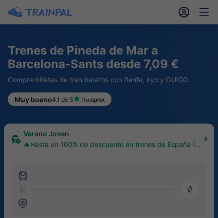
󱎓
󱒨
Trenes de Pineda de Mar a
Barcelona-Sants desde 7,09 €
Compra billetes de tren baratos con Renfe, iryo y OUIGO
Muy bueno
4.1 de 5
Verano Joven
🔥Hasta un 100% de descuento en trenes de España (1
8–30 años)
󱍉
󰿠
󱒣