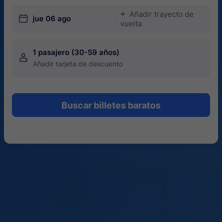
Añadir trayecto de
󱅇
󱎗
jue 06 ago
vuelta
1 pasajero (30-59 años)
󱍂
Añadir tarjeta de descuento
Buscar billetes baratos