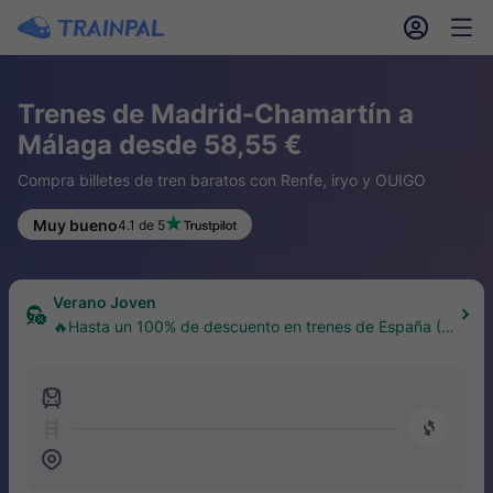
󱎓
󱒨
Trenes de Madrid-Chamartín a
Málaga desde 58,55 €
Compra billetes de tren baratos con Renfe, iryo y OUIGO
Muy bueno
4.1 de 5
Verano Joven
🔥Hasta un 100% de descuento en trenes de España (1
8–30 años)
󱍉
󰿠
󱒣