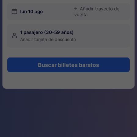
Añadir trayecto de
󱅇
󱎗
lun 10 ago
vuelta
1 pasajero (30-59 años)
󱍂
Añadir tarjeta de descuento
Buscar billetes baratos