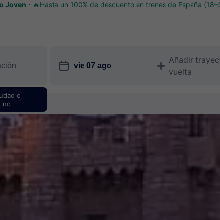
o Joven
🔥Hasta un 100% de descuento en trenes de España (18–
Añadir trayec
󱎗
󱅇
vuelta
iudad o
tino