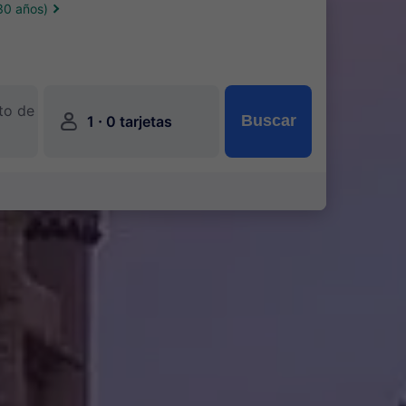
30 años)
to de
󱍂
·
Buscar
1
0 tarjetas