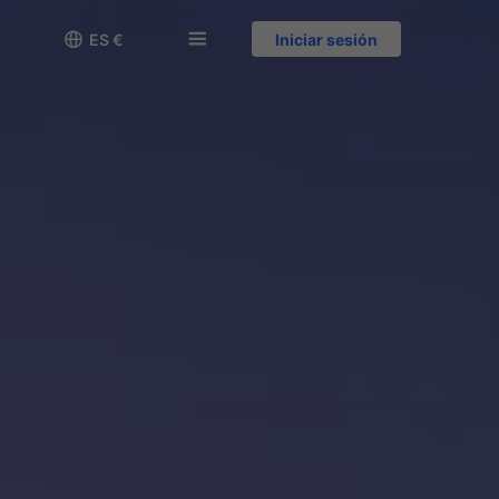

󱅍
ES €
Iniciar sesión