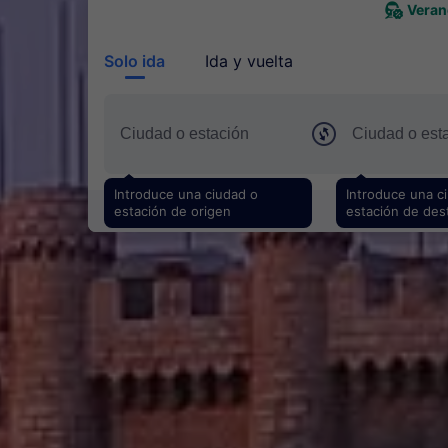
Veran
Solo ida
Ida y vuelta
Introduce una ciudad o
Introduce una c
estación de origen
estación de des