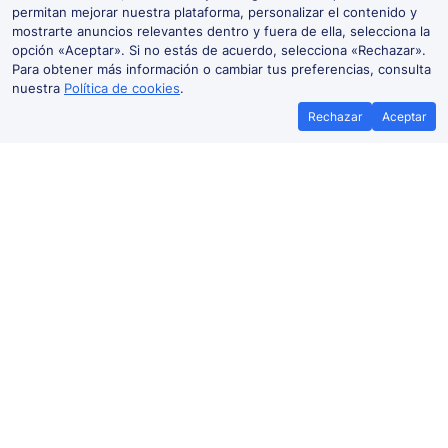
permitan mejorar nuestra plataforma, personalizar el contenido y
mostrarte anuncios relevantes dentro y fuera de ella, selecciona la
opción «Aceptar». Si no estás de acuerdo, selecciona «Rechazar».
Para obtener más información o cambiar tus preferencias, consulta
nuestra
Política de cookies
.
Rechazar
Aceptar
Mejor precio garantizado
Billetes
Si encuentras tus billetes de tren más
Ahorra más con 
baratos en otra plataforma, te
promoci
reembolsamos la diferencia*
Precio de billetes de tren