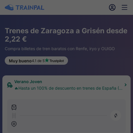
󱎓
󱒨
Trenes de Zaragoza a Grisén desde
2,22 €
Compra billetes de tren baratos con Renfe, iryo y OUIGO
Muy bueno
4.1 de 5
Verano Joven
🔥Hasta un 100% de descuento en trenes de España (1
8–30 años)
󱍉
󰿠
󱒣