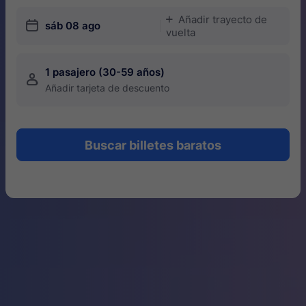
Añadir trayecto de
󱅇
󱎗
sáb 08 ago
vuelta
1 pasajero (30-59 años)
󱍂
Añadir tarjeta de descuento
Buscar billetes baratos