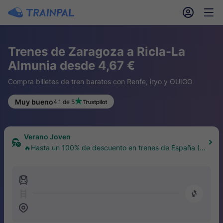
󱎓
󱒨
Trenes de Zaragoza a Ricla-La
Almunia desde 4,67 €
Compra billetes de tren baratos con Renfe, iryo y OUIGO
Muy bueno
4.1 de 5
Verano Joven
🔥Hasta un 100% de descuento en trenes de España (1
8–30 años)
󱍉
󰿠
󱒣