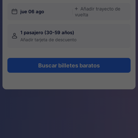
Añadir trayecto de
󱅇
󱎗
jue 06 ago
vuelta
1 pasajero (30-59 años)
󱍂
Añadir tarjeta de descuento
Buscar billetes baratos