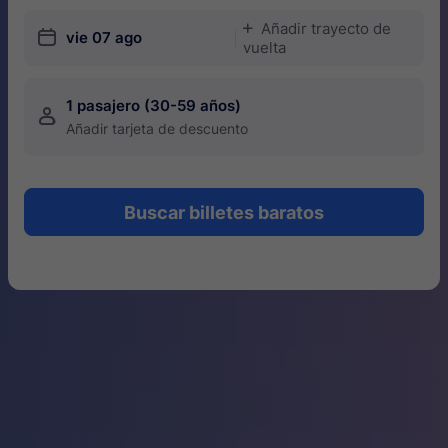
Añadir trayecto de
󱅇
󱎗
vie 07 ago
vuelta
1 pasajero (30-59 años)
󱍂
Añadir tarjeta de descuento
Buscar billetes baratos