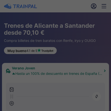
󱎓
󱒨
Trenes de Alicante a Santander
desde 70,10 €
Compra billetes de tren baratos con Renfe, iryo y OUIGO
Muy bueno
4.1 de 5
Verano Joven
🔥Hasta un 100% de descuento en trenes de España (1
8–30 años)
󱍉
󰿠
󱒣