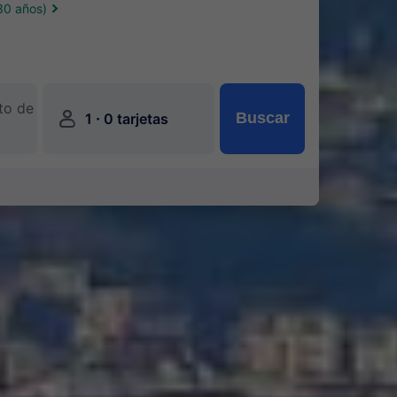
30 años)
to de
󱍂
·
Buscar
1
0 tarjetas