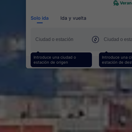
Veran
Solo ida
Ida y vuelta
Introduce una ciudad o
Introduce una c
estación de origen
estación de des