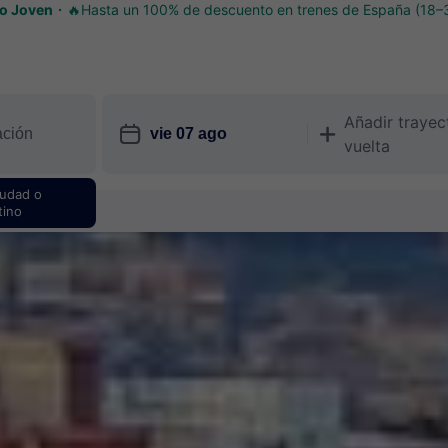
o Joven
🔥Hasta un 100% de descuento en trenes de España (18–
Añadir trayec
󱎗
󱅇
vuelta
iudad o
tino