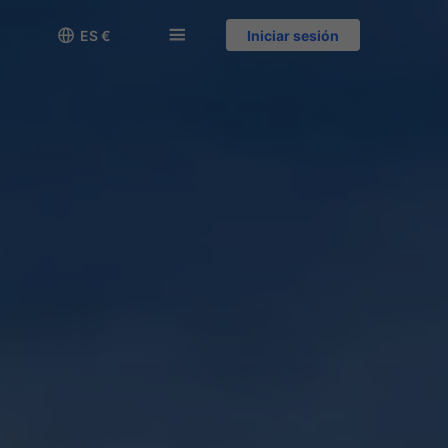

󱅍
ES €
Iniciar sesión