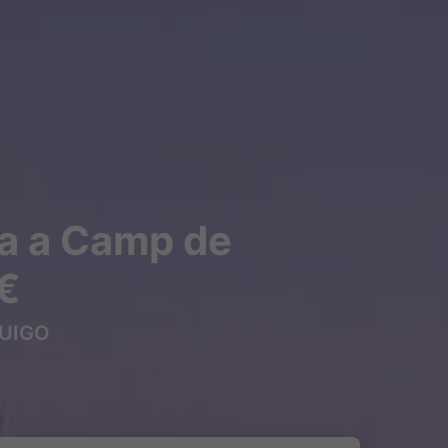
a a Camp de
€
 OUIGO