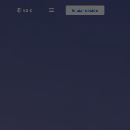

󱅍
ES €
Iniciar sesión