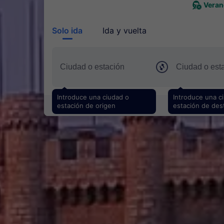
Veran
Solo ida
Ida y vuelta
Introduce una ciudad o
Introduce una c
estación de origen
estación de des