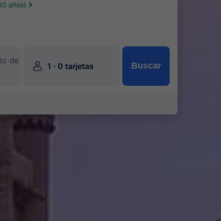
30 años)
to de
󱍂
·
Buscar
1
0 tarjetas