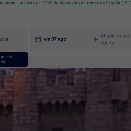
o Joven
🔥Hasta un 100% de descuento en trenes de España (18–
Añadir trayec
󱎗
󱅇
vuelta
iudad o
tino