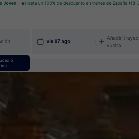
o Joven
🔥Hasta un 100% de descuento en trenes de España (18–
Añadir trayec
󱎗
󱅇
vuelta
iudad o
tino