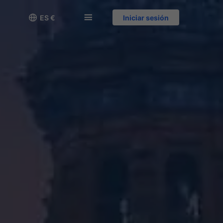

󱅍
ES €
Iniciar sesión