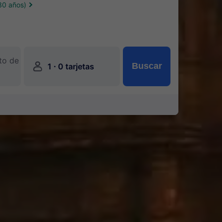
30 años)
to de
󱍂
·
Buscar
1
0 tarjetas